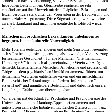
sehnen sich nach Anerkennung, sinnvoller Beschäftigung und nach
liebevollen Begegnungen. Gleichzeitig reagieren sie sehr
empfindsam auf ihre Umwelt mit den alltäglichen Belastungen und
leiden besonders stark unter den Vorurteilen in der Bevölkerung und
unter sozialer Ausgrenzung. Diese Stigmatisierung wirkt wie eine
zweite Erkrankung und macht therapeutische Erfolge oft wieder
zunichte.
Menschen mit psychischen Erkrankungen unbefangen zu
begegnen, ist eine kulturelle Notwendigkeit.
Mehr Toleranz gegenüber anderen und mehr Sensibilität gegenüber
sich selbst bedingen sich gegenseitig als notwendige Voraussetzung
für seelischee Gesundheit – für alle Menschen. "Irre menschlich
Hamburg e.V." hat es sich als gemeinnütziger Verein zur Aufgabe
gemacht, krisenerfahrene Menschen, Angehörige und professionell
Tätige aus dem psychiatrischen Umfeld zusammenzuführen, um
gemeinsam Vorurteilen entgegenzuwirken und ein menschliches
Bild psychischer Erkrankungen zu fördern. Informationen "aus
erster Hand" und unmittelbare Begegnung sind dabei nach unserer
langjährigen Erfahrung am überzeugendsten.
Wir arbeiten mit der Klinik für Psychiatrie und Psychotherapie des
Universitätsklinikums Hamburg-Eppendorf zusammen und
unterstützen zahlreiche Initiativen mit gleicher Zielsetzung in ganz
Deutschland. Mit unserem innovativen Projekt einer "Antistigma-