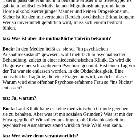
Täterin passt die Frau nicht in bekannte Muster und Stereotype. Es
gab kein politisches Motiv, keinen Migrationshintergrund, keine
Horde alkoholisierter junger Männer und keinen Drogenkonsum.
Sicher ist für den mir vertrauten Bereich psychischer Erkrankungen:
Wer so unvermittelt gefährlich wird, muss sich enorm bedroht
fühlen.
taz: Was ist über die mutmaßliche Täterin bekannt?
Bock:
In den Medien heißt es, sie sei “im psychischen
Ausnahmezustand“ gewesen, wohl mehrfach in psychiatrischer
Behandlung, zuletzt in einer niedersächsischen Klinik. Es wird die
Diagnose einer schizophrenen Psychose genannt. Erst einen Tag vor
der Tat war sie entlassen worden, in die Obdachlosigkeit. Eine
menschliche Tragödie, die viele Fragen aufwirft, zunächst diese:
Warum wird eine offenbar Psychose-erfahrene Frau so “ins Nichts“
entlassen?
taz: Ja, warum?
Bock:
Laut Klinik habe es keine medizinischen Gründe gegeben,
sie zu behalten. Aber was ist mit sozialen Gründen? Was ist mit der
Fürsorgepflicht? Wir sollten uns fragen, ob Obdachlosigkeit im
psychischen Ausnahmezustand wirklich freie Wahl sein kann.
taz: Wer wäre denn verantwortlich?