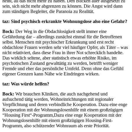
heißt, all das nicht mehr zu haben. Den Blicken aller ausgesetzt zu
sein, sich nicht mehr abgrenzen zu können. Die Angst wird dann
zum ständigen Begleiter, die Paranoia zu Realität.
taz: Sind psychisch erkrankte Wohnungslose also eine Gefahr?
Bock:
Der Weg in die Obdachlosigkeit stellt immer eine
Gefährdung dar – allerdings zunächst einmal für die Betroffenen
selbst. Menschen mit psychischer Erkrankung und erst recht
obdachlose Frauen werden sehr viel häufiger Opfer, als Täter – was
nicht relativiert, dass diese Frau in ihrer Not schrecklich handelte.
Das wirklich seltene, aber statistisch etwas erhöhte Risiko, im
psychotischen Zustand gewalttätig zu werden, betrifft weniger
Fremde und eher das persönliche Umfeld. Denn ohne das Gefühl
eigener Grenzen kann Nähe wie Eindringen wirken.
taz: Was würde helfen?
Bock:
Wir brauchen Kliniken, die auch nachgehend und
aufsuchend tätig werden, Wohneinrichtungen mit regionaler
Verpflichtung und deren verbindliche Kooperation. Dazu eine enge
Kooperation mit der
Wohnungslosenhilfe mit einem großzügigen
“Housing First“-Programm,Dazu eine enge Kooperation mit der
Wohnungslosenhilfe mit einem großzügigen Housing-First-
Programm, also schützender Wohnraum als erste Priorität.