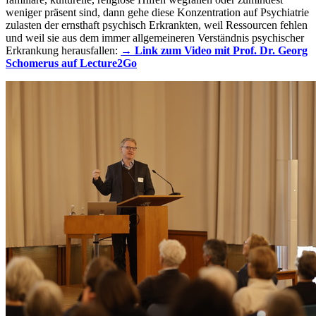
weniger präsent sind, dann gehe diese Konzentration auf Psychiatrie
zulasten der ernsthaft psychisch Erkrankten, weil Ressourcen fehlen
und weil sie aus dem immer allgemeineren Verständnis psychischer
Erkrankung herausfallen:
→ Link zum Video mit Prof. Dr. Georg
Schomerus auf Lecture2Go