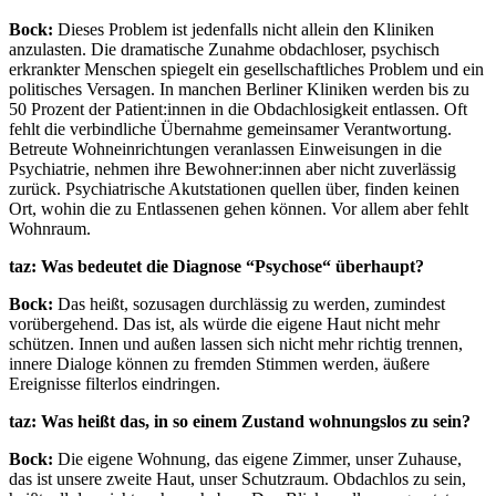
Bock:
Dieses Problem ist jedenfalls nicht allein den Kliniken
anzulasten. Die dramatische Zunahme obdachloser, psychisch
erkrankter Menschen spiegelt ein gesellschaftliches Problem und ein
politisches Versagen. In manchen Berliner Kliniken werden bis zu
50 Prozent der Patient:innen in die Obdachlosigkeit entlassen. Oft
fehlt die verbindliche Übernahme gemeinsamer Verantwortung.
Betreute Wohneinrichtungen veranlassen Einweisungen in die
Psychiatrie, nehmen ihre Bewohner:innen aber nicht zuverlässig
zurück. Psychiatrische Akutstationen quellen über, finden keinen
Ort, wohin die zu Entlassenen gehen können. Vor allem aber fehlt
Wohnraum.
taz: Was bedeutet die Diagnose “Psychose“ überhaupt?
Bock:
Das heißt, sozusagen durchlässig zu werden, zumindest
vorübergehend. Das ist, als würde die eigene Haut nicht mehr
schützen. Innen und außen lassen sich nicht mehr richtig trennen,
innere Dialoge können zu fremden Stimmen werden, äußere
Ereignisse filterlos eindringen.
taz: Was heißt das, in so einem Zustand wohnungslos zu sein?
Bock:
Die eigene Wohnung, das eigene Zimmer, unser Zuhause,
das ist unsere zweite Haut, unser Schutzraum. Obdachlos zu sein,