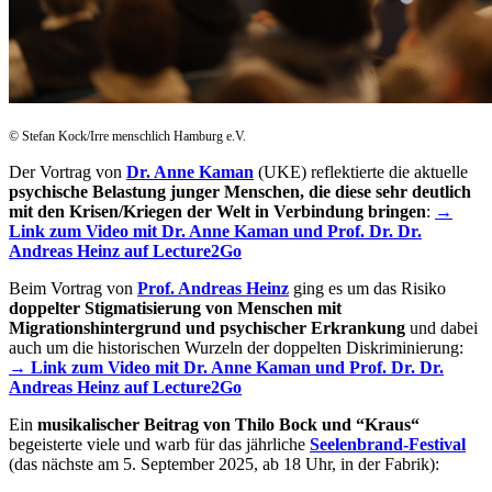
© Stefan Kock/Irre menschlich Hamburg e.V.
Der Vortrag von
Dr. Anne Kaman
(UKE) reflektierte die aktuelle
psychische Belastung junger Menschen, die diese sehr deutlich
mit den Krisen/Kriegen der Welt in Verbindung bringen
:
→
Link zum Video mit Dr. Anne Kaman und Prof. Dr. Dr.
Andreas Heinz auf Lecture2Go
Beim Vortrag von
Prof. Andreas Heinz
ging es um das Risiko
doppelter Stigmatisierung von Menschen mit
Migrationshintergrund und psychischer Erkrankung
und dabei
auch um die historischen Wurzeln der doppelten Diskriminierung:
→ Link zum Video mit Dr. Anne Kaman und Prof. Dr. Dr.
Andreas Heinz auf Lecture2Go
Ein
musikalischer Beitrag von Thilo Bock und “Kraus“
begeisterte viele und warb für das jährliche
Seelenbrand-Festival
(das nächste am 5. September 2025, ab 18 Uhr, in der Fabrik):