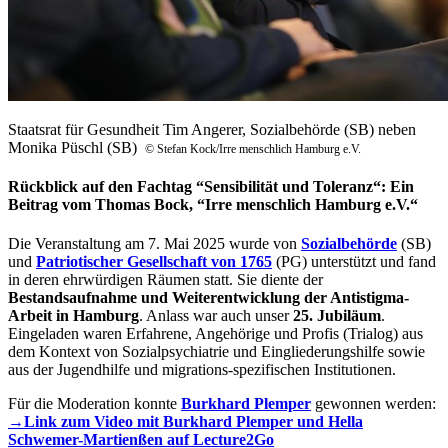
Staatsrat für Gesundheit Tim Angerer, Sozialbehörde (SB) neben
Monika Püschl (SB)
© Stefan Kock/Irre menschlich Hamburg e.V.
Rückblick auf den Fachtag “Sensibilität und Toleranz“: Ein
Beitrag vom Thomas Bock, “Irre menschlich Hamburg e.V.“
Die Veranstaltung am 7. Mai 2025 wurde von
Sozialbehörde
(SB)
und
Patriotischer Gesellschaft von 1765
(PG) unterstützt und fand
in deren ehrwürdigen Räumen statt. Sie diente der
Bestandsaufnahme und Weiterentwicklung der Antistigma-
Arbeit in Hamburg
. Anlass war auch unser
25. Jubiläum
.
Eingeladen waren Erfahrene, Angehörige und Profis (Trialog) aus
dem Kontext von Sozialpsychiatrie und Eingliederungshilfe sowie
aus der Jugendhilfe und migrations-spezifischen Institutionen.
Für die Moderation konnte
Burkhard Plemper
gewonnen werden:
→Link zum Video mit Burkhard Plemper und Hella
Schwemer-Martienßen auf Lecture2Go