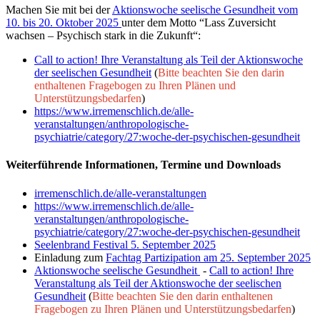
Machen Sie mit bei der
Aktionswoche seelische Gesundheit vom
10. bis 20. Oktober 2025
unter dem Motto “Lass Zuversicht
wachsen – Psychisch stark in die Zukunft“:
Call to action! Ihre Veranstaltung als Teil der Aktionswoche
der seelischen Gesundheit
(
Bitte beachten Sie den darin
enthaltenen Fragebogen zu Ihren Plänen und
Unterstützungsbedarfen
)
https://www.irremenschlich.de/alle-
veranstaltungen/anthropologische-
psychiatrie/category/27:woche-der-psychischen-gesundheit
Weiterführende Informationen, Termine und Downloads
irremenschlich.de/alle-veranstaltungen
https://www.irremenschlich.de/alle-
veranstaltungen/anthropologische-
psychiatrie/category/27:woche-der-psychischen-gesundheit
Seelenbrand Festival 5. September 2025
Einladung zum
Fachtag Partizipation am 25. September 2025
Aktionswoche seelische Gesundheit
-
Call to action! Ihre
Veranstaltung als Teil der Aktionswoche der seelischen
Gesundheit
(
Bitte beachten Sie den darin enthaltenen
Fragebogen zu Ihren Plänen und Unterstützungsbedarfen
)