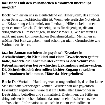
taz: Ist das mit den vorhandenen Ressourcen überhaupt
möglich?
Bock:
Wir leisten uns in Deutschland ein Hilfesystem, das auf der
einen Seite zu niedrigschwellig ist. Wenn jede seelische Not gleich
zur Erkrankung erklärt wird, um überhaupt Hilfe zu bekommen,
gerät es unter Druck. Gleichzeitig ist es für diejenigen, die am
dringendsten Hilfe benötigen, zu hochschwellig: Wir schaffen es
nicht, mit einer kontinuierlichen Beziehungskultur Menschen in
größter Not Halt zu geben – und schon gar nicht, Grundrechte wie
Wohnen zu sichern.
taz: Im Januar, nachdem ein psychisch Kranker in
Aschaffenburg ein Kleinkind und einen Erwachsenen getötet
hatte, forderte die Innenministerkonferenz den Schutz von
Patient:innendaten bei psychischer Erkrankung aufzuweichen.
Die Sicherheitsbehörden sollten leichter Zugang zu solchen
Informationen bekommen. Hätte das hier geholfen?
Bock
: Der Vorfall in Hamburg war so ungewöhnlich, dass ihn keine
Statistik hätte vorhersagen können. Würden wir alle psychisch
Erkrankten registrieren, wäre fast ein Drittel aller Einwohner in
Deutschland betroffen und stigmatisiert. Diejenigen, die Hilfe am
dringendsten brauchen, könnte das noch mehr abschrecken, sie
aufzusuchen. Informationsaustausch in einem verbindlichen