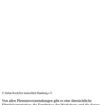
© Stefan Kock/Irre menschlich Hamburg e.V.
Von allen Plenumsveranstaltungen gibt es eine übersichtliche
Filmdokumentation; die Ergebnisse der Workshops und die daraus