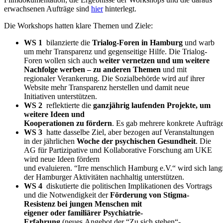
erwachsenen Aufträge sind
hier
hinterlegt.
Die Workshops hatten klare Themen und Ziele:
WS 1
bilanzierte die
Trialog-Foren in Hamburg
und warb
um mehr Transparenz und gegenseitige Hilfe. Die Trialog-
Foren wollen sich auch
weiter vernetzen und um weitere
Nachfolge werben – zu anderen Themen
und mit
regionaler Verankerung. Die Sozialbehörde wird auf ihrer
Website mehr Transparenz herstellen und damit neue
Initiativen unterstützen.
WS 2
reflektierte die
ganzjährig laufenden Projekte, um
weitere Ideen und
Kooperationen zu fördern
. Es gab mehrere konkrete Aufträ
WS 3
hatte dasselbe Ziel, aber bezogen auf Veranstaltungen
in der jährlichen
Woche der psychischen Gesundheit
. Die
AG für Partizipative und Kollaborative Forschung am UKE
wird neue Ideen fördern
und evaluieren. “Irre menschlich Hamburg e.V.“ wird sich lang
der Hamburger Aktivitäten nachhaltig unterstützen.
WS 4
diskutierte die politischen Implikationen des Vortrags
und die Notwendigkeit der
Förderung von Stigma-
Resistenz bei jungen Menschen mit
eigener oder familiärer Psychiatrie-
Erfahrung
(neues Angebot der “Zu sich stehen“-