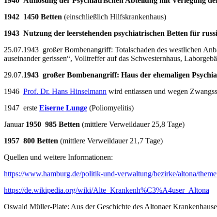
1940 Auflösung der Psychiatrischen Abteilung mit Verlegung de
1942 1450 Betten
(einschließlich Hilfskrankenhaus)
1943 Nutzung der leerstehenden psychiatrischen Betten für russ
25.07.1943 großer Bombenangriff: Totalschaden des westlichen Anb
auseinander gerissen“, Volltreffer auf das Schwesternhaus, Laborge
29.07.
1943 großer Bombenangriff: Haus der ehemaligen Psychiatr
1946
Prof. Dr. Hans Hinselmann
wird entlassen und wegen Zwangsste
1947 erste
Eiserne Lunge
(Poliomyelitis)
Januar
1950 985 Betten
(mittlere Verweildauer 25,8 Tage)
1957 800 Betten
(mittlere Verweildauer 21,7 Tage)
Quellen und weitere Informationen:
https://www.hamburg.de/politik-und-verwaltung/bezirke/altona/the
https://de.wikipedia.org/wiki/Alte_Krankenh%C3%A4user_Altona
Oswald Müller-Plate: Aus der Geschichte des Altonaer Krankenhause