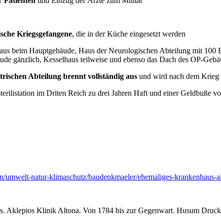
r Patienten
und Einzug der Ärzte zum Militär
ische Kriegsgefangene
, die in der Küche eingesetzt werden
aus beim Hauptgebäude, Haus der Neurologischen Abteilung mit 100 B
bäude gänzlich, Kesselhaus teilweise und ebenso das Dach des OP-Geb
ischen Abteilung brennt vollständig aus
und wird nach dem Krieg 
rilistation im Driten Reich zu drei Jahren Haft und einer Geldbuße vo
men/umwelt-natur-klimaschutz/baudenkmaeler/ehemaliges-krankenhaus-a
s. Aklepios Klinik Altona. Von 1784 bis zur Gegenwart. Husum Druck