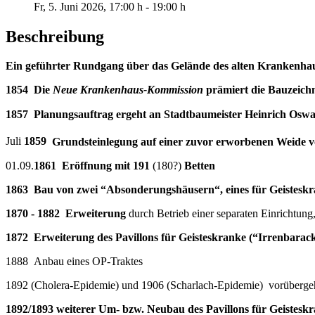
Fr, 5. Juni 2026
, 17:00 h
-
19:00 h
Beschreibung
Ein geführter Rundgang über das Gelände des alten Krankenhaus
1854 Die
Neue Krankenhaus-Kommission
prämiert die Bauzeich
1857 Planungsauftrag ergeht an Stadtbaumeister Heinrich Osw
Juli
1859
Grundsteinlegung auf einer zuvor erworbenen Weide v
01.09.
1861 Eröffnung mit 191
(180?)
Betten
1863 Bau von zwei “Absonderungshäusern“, eines für Geistesk
1870 - 1882 Erweiterung
durch Betrieb einer separaten Einrichtun
1872 Erweiterung des Pavillons für Geisteskranke (“Irrenbarack
1888 Anbau eines OP-Traktes
1892 (Cholera-Epidemie) und 1906 (Scharlach-Epidemie) vorüberge
1892/1893 weiterer Um- bzw. Neubau des Pavillons für Geisteskr