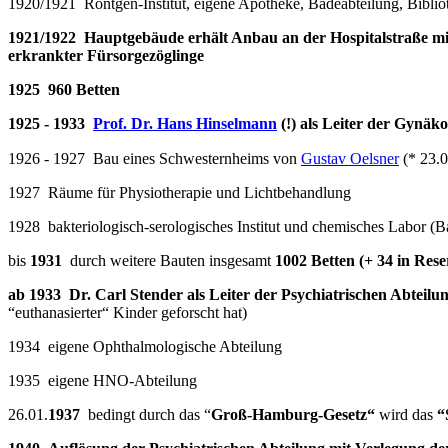
1920/1921 Röntgen-Institut, eigene Apotheke, Badeabteilung, Biblio
1921/1922
Hauptgebäude erhält Anbau an der Hospitalstraße mi
erkrankter Fürsorgezöglinge
1925 960 Betten
1925 - 1933
Prof. Dr. Hans Hinselmann
(!) als Leiter der Gynäk
1926 - 1927 Bau eines Schwesternheims von
Gustav Oelsner
(* 23.
1927 Räume für Physiotherapie und Lichtbehandlung
1928 bakteriologisch-serologisches Institut und chemisches Labor (Ba
bis
1931
durch weitere Bauten insgesamt
1002 Betten (+ 34 in Rese
ab 1933 Dr. Carl Stender als Leiter der Psychiatrischen Abteilu
“euthanasierter“ Kinder geforscht hat)
1934 eigene Ophthalmologische Abteilung
1935 eigene HNO-Abteilung
26.01.
1937
bedingt durch das “
Groß-Hamburg-Gesetz“
wird das
“