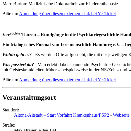
Marc Burlon: Medizinische Doktorarbeit zur Kindereuthanasie
Bitte um
Anmeldung über diesen externen Link bei YesTicket
.
rückte
Ver
Touren
– Rundgänge in die Psychiatriegeschichte Ham
Ein trialogisches Format von Irre menschlich Hamburg e.V. – be
Wohin geht es?
Es werden Orte aufgesucht, die mit der jeweiligen 
Was passiert da?
Man erlebt dabei spannende Psychiatrie-Geschich
mit Geisteskrankheiten früher – beispielsweise in der NS-Zeit – und 
Bitte um
Anmeldung über diesen externen Link bei YesTicket
.
Veranstaltungsort
Standort:
Altona-Altstadt – Start Vorfahrt Krankenhaus/FSP2
-
Webseite
Straße:
Max-Brauer-Allee 134