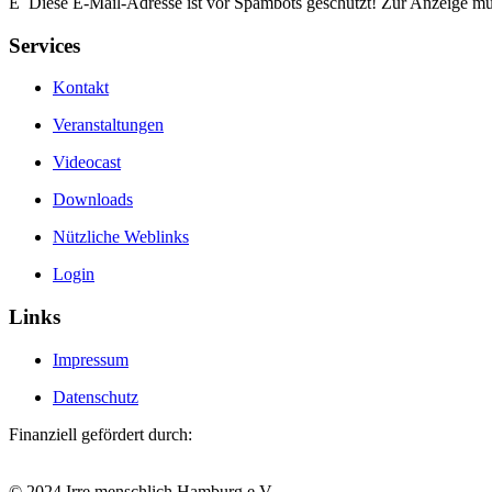
E
Diese E-Mail-Adresse ist vor Spambots geschützt! Zur Anzeige muss
Services
Kontakt
Veranstaltungen
Videocast
Downloads
Nützliche Weblinks
Login
Links
Impressum
Datenschutz
Finanziell gefördert durch:
© 2024 Irre menschlich Hamburg e.V.