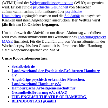
(WFMH) und der
Weltgesundheitsorganisation
(WHO) ausgerufen
wird. Er soll auf die
psychische Gesundheit
von Menschen
aufmerksam machen, Informationen über
psychische
Krankheiten
zugänglich machen und die
Solidarität
mit psychisch
Kranken und ihren Angehörigen ausdrücken.
Der Welttag wird
jährlich am 10. Oktober begangen.
Um bundesweit die Aktivitäten um diesen Aktionstag zu erhöhen
wird vom Bundesministerium für Gesundheit das
Forschungsprojekt
MASE
finanziert. Für die Durchführung von Veranstaltungen in der
Woche der psychischen Gesundheit ist “Irre menschlich Hamburg
e.V.“ Kooperationspartner von MASE.
Unsre Kooperationspartner:
Sozialbehörde
Landesverband der Psychiatrie-Erfahrenen Hamburg
e.V.
Angehörige psychisch erkrankter Menschen,
Landesverband Hamburg e.V.
Hamburgische Arbeitsgemeinschaft für
Gesundheitsförderung e.V. (HAG)
THE ENGLISH THEATRE OF HAMBURG
BLINDBOXTAXI gGmbH